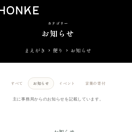
コ
ン
テ
カテゴリー
お知らせ
ン
ツ
まえがき
便り
お知らせ
へ
ス
キ
ッ
すべて
お知らせ
イベント
言葉の寄付
プ
主に事務局からのお知らせを記載しています。
お知らせ