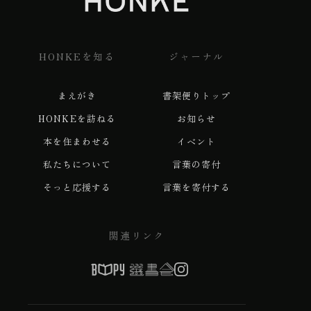
ル
な
ど
HONKEを知る
ジャーナル
を
で
まえがき
書架便りトップ
き
HONKEを訪ねる
お知らせ
る
本を住まわせる
イベント
だ
私たちについて
言葉の寄付
け
そっと応援する
言葉を寄付する
詳
し
関連リンク
く
教
え