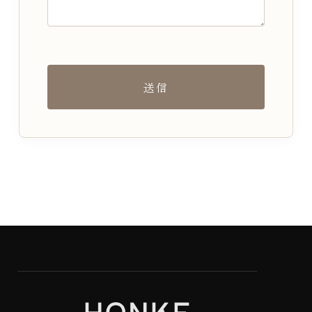
て
い
る
棚
送信
の
テ
ー
マ
や
本
の
ジ
ャ
ン