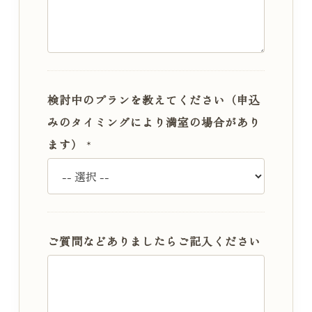
検討中のプランを教えてください（申込
みのタイミングにより満室の場合があり
ます）
*
検
ご質問などありましたらご記入ください
討
さ
れ